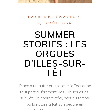
FASHION
,
TRAVEL
17 AOÛT 2016
SUMMER
STORIES : LES
ORGUES
D’ILLES-SUR-
TÊT
Place à un autre endroit que j'affectionne
tout particulièrement : les Orgues d'Illes-
sur-Têt. Un endroit irréel, hors du temps,
où la nature a fait son oeuvre en