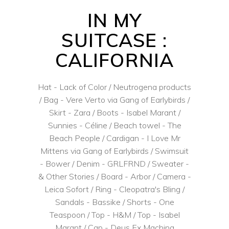
IN MY
SUITCASE :
CALIFORNIA
Hat - Lack of Color / Neutrogena products
/ Bag - Vere Verto via Gang of Earlybirds /
Skirt - Zara / Boots - Isabel Marant /
Sunnies - Céline / Beach towel - The
Beach People / Cardigan - I Love Mr
Mittens via Gang of Earlybirds / Swimsuit
- Bower / Denim - GRLFRND / Sweater -
& Other Stories / Board - Arbor / Camera -
Leica Sofort / Ring - Cleopatra's Bling /
Sandals - Bassike / Shorts - One
Teaspoon / Top - H&M / Top - Isabel
Marant / Cap - Deus Ex Machina