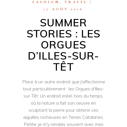
FASHION
,
TRAVEL
17 AOÛT 2016
SUMMER
STORIES : LES
ORGUES
D’ILLES-SUR-
TÊT
Place à un autre endroit que j'affectionne
tout particulièrement : les Orgues d'Illes-
sur-Têt. Un endroit irréel, hors du temps,
où la nature a fait son oeuvre en
sculptant la pierre pour obtenir ces
aiguilles rocheuses en Terres Catalanes.
Petite, je m'y rendais souvent avec mes