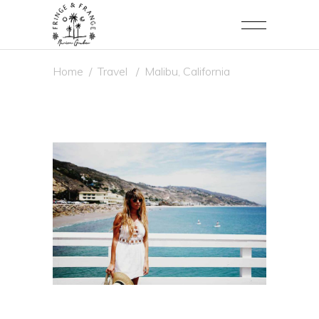
Home
/
Travel
/
Malibu, California