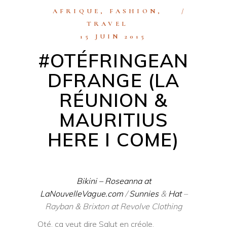
AFRIQUE
,
FASHION
,
TRAVEL
15 JUIN 2015
#OTÉFRINGEAN
DFRANGE (LA
RÉUNION &
MAURITIUS
HERE I COME)
Bikini – Roseanna at
LaNouvelleVague.com
/
Sunnies
&
Hat
–
Rayban & Brixton at Revolve Clothing
Oté, ça veut dire Salut en créole.