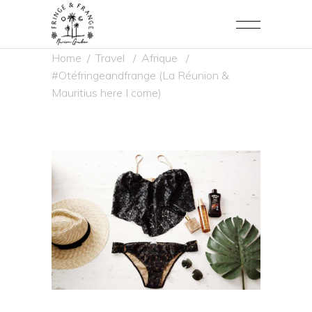
Home
/
Travel
/
Afrique
/
#Otéfringeandfrange (La Réunion &
Mauritius here I come)